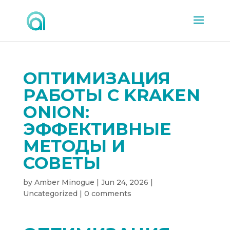
ОПТИМИЗАЦИЯ
РАБОТЫ С KRAKEN
ONION:
ЭФФЕКТИВНЫЕ
МЕТОДЫ И
СОВЕТЫ
by
Amber Minogue
|
Jun 24, 2026
|
Uncategorized
|
0 comments