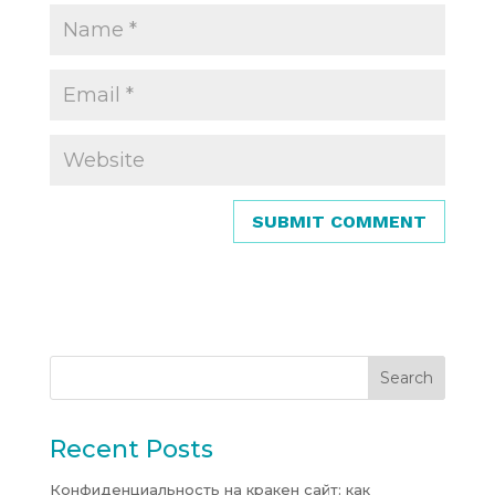
Recent Posts
Конфиденциальность на кракен сайт: как