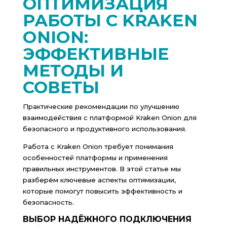
ОПТИМИЗАЦИЯ
РАБОТЫ С KRAKEN
ONION:
ЭФФЕКТИВНЫЕ
МЕТОДЫ И
СОВЕТЫ
Практические рекомендации по улучшению
взаимодействия с платформой Kraken Onion для
безопасного и продуктивного использования.
Работа с Kraken Onion требует понимания
особенностей платформы и применения
правильных инструментов. В этой статье мы
разберём ключевые аспекты оптимизации,
которые помогут повысить эффективность и
безопасность.
ВЫБОР НАДЁЖНОГО ПОДКЛЮЧЕНИЯ