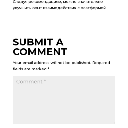
Следуя рекомендациям, можно значительно
улучшить опыт взаимодействия с платформой.
SUBMIT A
COMMENT
Your email address will not be published.
Required
fields are marked
*