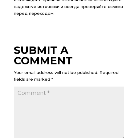
надежные источники и всегда проверяйте ссылки
перед переходом.
SUBMIT A
COMMENT
Your email address will not be published.
Required
fields are marked
*