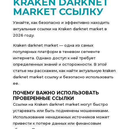
KRAKEN DARKNET
MARKET ССЫЛКУ
Узнайте, как безопасно и эффективно находить
актуальные ссылки на Kraken darknet market в
2026 году.
Kraken darknet market — одна из самых
популярных платформ в теневом сегменте
интернета. Однако доступ к ней требует
определенных знаний и осторожности. В этой
статье мы расскажем, как найти актуальную kraken
darknet market ссылку и безопасно использовать
ее.
ПОЧЕМУ ВАЖНО ИСПОЛЬЗОВАТЬ
ПРОВЕРЕННЫЕ ССЫЛКИ
Ссылки на Kraken darknet market могут быстро
устаревать или быть подменены мошенниками.
Использование ненадежных источников может
привести к потере данных или финансовым