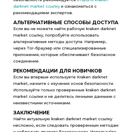
darknet market ссылку
и ознакомиться с
рекомендациями экспертов.
АЛЬТЕРНАТИВНЫЕ СПОСОБЫ ДОСТУПА
Если вы не можете найти рабочую kraken darknet
market ссылку, попробуйте использовать
альтернативные методы доступа. Например,
через Tor-браузер или специализированные
приложения, которые обеспечивают безопасное
соединение.
РЕКОМЕНДАЦИИ ДЛЯ НОВИЧКОВ
Если вы впервые используете Kraken darknet
market, начните с изучения основ безопасности.
Используйте только проверенные kraken darknet
market ссылки и не делитесь личными данными с
неизвестными источниками.
ЗАКЛЮЧЕНИЕ
Найти актуальную kraken darknet market ссылку
несложно, если следовать проверенным методам
и соблюдать правила безопасности. Используйте