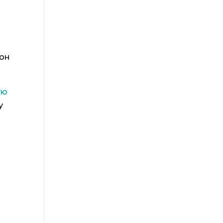
 он
ую
у