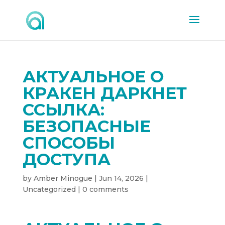
АКТУАЛЬНОЕ О
КРАКЕН ДАРКНЕТ
ССЫЛКА:
БЕЗОПАСНЫЕ
СПОСОБЫ
ДОСТУПА
by
Amber Minogue
|
Jun 14, 2026
|
Uncategorized
|
0 comments