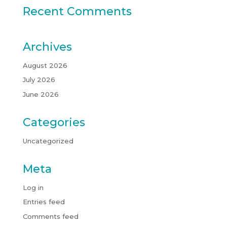
Recent Comments
Archives
August 2026
July 2026
June 2026
Categories
Uncategorized
Meta
Log in
Entries feed
Comments feed