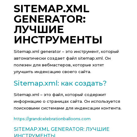
SITEMAP.XML
GENERATOR:
ЛУЧШИЕ
ИНСТРУМЕНТЫ
Sitemap.xml generator – это инструмент, который
автоматически создает файл sitemap.xml. Он
полезен для вебмастеров, которые хотят
улучшить индексацию своего сайта.
Sitemap.xml: как создать?
Sitemap.xml – это файл, который содержит
информацию о страницах сайта. Он используется
поисковыми системами для индексации контента.
https://grandcelebrationballoons.com
SITEMAP.XML GENERATOR: ЛУЧШИЕ
ИНСТРУМЕНТЫ