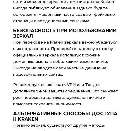
сети и мессенджеры, где администрация Kraken
иногда публикует обновления. Однако будьте
осторожны: мошенники часто создают фейковые
страницы с вредоносными ссылками.
БЕЗОПАСНОСТЬ ПРИ ИСПОЛЬЗОВАНИИ
ЗЕРКАЛ
При переходе на kraken зеркала важно убедиться
в их подлинности. Проверяйте адресную строку –
официальные зеркала используют схожие
доменные имена с небольшими изменениями.
Никогда не вводите свои учетные данные на
подозрительных сайтах.
Рекомендуется включать VPN или Tor для
дополнительной защиты соединения. Это снижает
риск перехвата данных злоумышленниками и
помогает сохранить анонимность.
АЛЬТЕРНАТИВНЫЕ СПОСОБЫ ДОСТУПА
К KRAKEN
Помимо зеркал, существуют другие методы