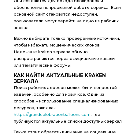
Они создаются для обхода блокировок и
обеспечения непрерывной работы сервиса. Если
основной сайт становится недоступен,
пользователи могут перейти на одно из рабочих
зеркал.
Важно выбирать только проверенные источники,
чтобы избежать мошеннических клонов.
Надежные kraken зеркала обычно
распространяются через официальные каналы
или тематические форумы.
КАК НАЙТИ АКТУАЛЬНЫЕ KRAKEN
ЗЕРКАЛА
Поиск рабочих адресов может быть непростой
задачей, особенно для новичков. Один из
способов – использование специализированных
ресурсов, таких как
https://grandcelebrationballoons.com
, где
публикуются актуальные списки доступных зеркал.
Также стоит обратить внимание на социальные