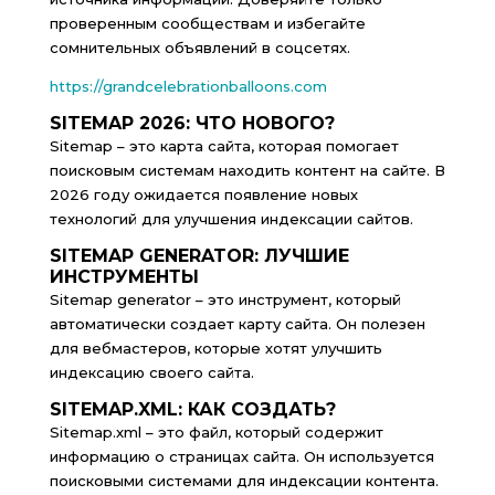
проверенным сообществам и избегайте
сомнительных объявлений в соцсетях.
https://grandcelebrationballoons.com
SITEMAP 2026: ЧТО НОВОГО?
Sitemap – это карта сайта, которая помогает
поисковым системам находить контент на сайте. В
2026 году ожидается появление новых
технологий для улучшения индексации сайтов.
SITEMAP GENERATOR: ЛУЧШИЕ
ИНСТРУМЕНТЫ
Sitemap generator – это инструмент, который
автоматически создает карту сайта. Он полезен
для вебмастеров, которые хотят улучшить
индексацию своего сайта.
SITEMAP.XML: КАК СОЗДАТЬ?
Sitemap.xml – это файл, который содержит
информацию о страницах сайта. Он используется
поисковыми системами для индексации контента.