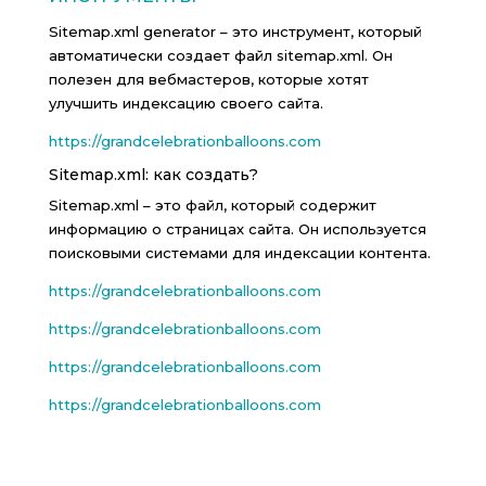
Sitemap.xml generator – это инструмент, который
автоматически создает файл sitemap.xml. Он
полезен для вебмастеров, которые хотят
улучшить индексацию своего сайта.
https://grandcelebrationballoons.com
Sitemap.xml: как создать?
Sitemap.xml – это файл, который содержит
информацию о страницах сайта. Он используется
поисковыми системами для индексации контента.
https://grandcelebrationballoons.com
https://grandcelebrationballoons.com
https://grandcelebrationballoons.com
https://grandcelebrationballoons.com