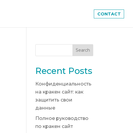
CONTACT
Recent Posts
Конфиденциальность
на кракен сайт: как
защитить свои
данные
Полное руководство
по кракен сайт