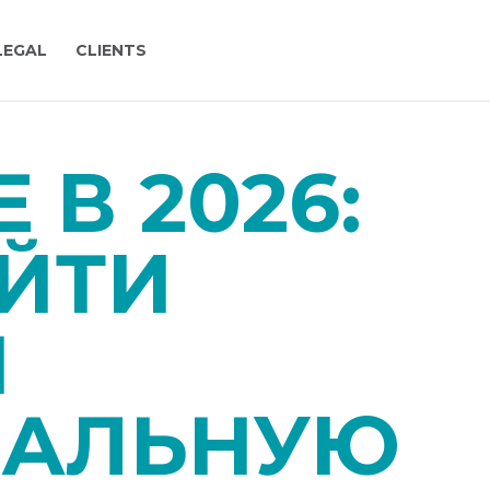
LEGAL
CLIENTS
 В 2026:
АЙТИ
Н
АЛЬНУЮ