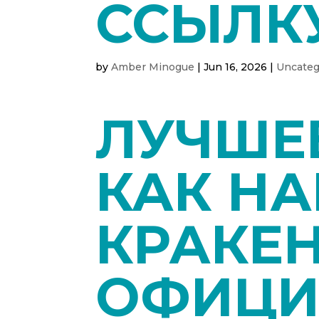
ССЫЛК
by
Amber Minogue
|
Jun 16, 2026
|
Uncateg
ЛУЧШЕЕ
КАК Н
КРАКЕ
ОФИЦИ